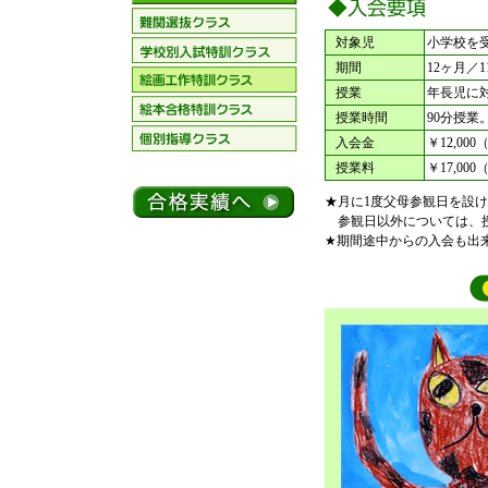
■
対象児
小学校を
■
期間
12ヶ月／
■
授業
年長児に
■
授業時間
90分授業
■
入会金
￥12,000
■
授業料
￥17,00
★月に1度父母参観日を設
参観日以外については、授
★期間途中からの入会も出