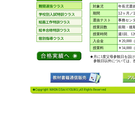
■
対象児
年長児選
■
期間
12ヶ月／
■
選抜テスト
事務セン
■
授業回数
前期・後期
■
授業時間
週1回、1
■
入会金
￥20,000
■
授業料
￥34,000
★月に1度父母参観日を設
参観日以外については、授