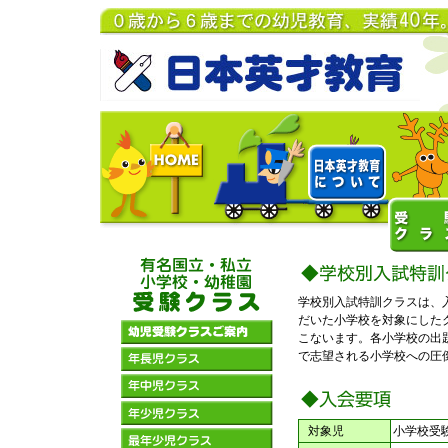
学校別入試特訓クラスは、
だいた小学校を対象にした
こないます。各小学校の出
で志望される小学校への圧
■
対象児
小学校受