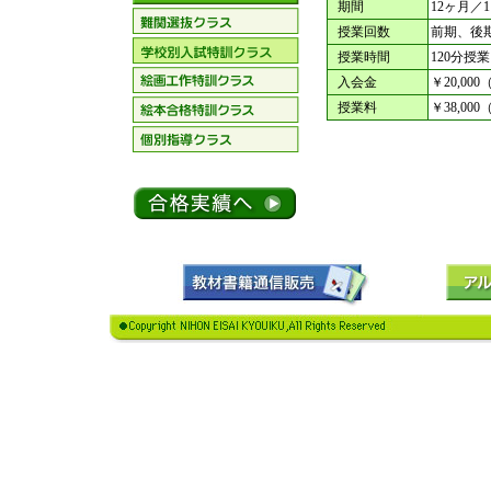
■
期間
12ヶ月／
■
授業回数
前期、後期
■
授業時間
120分授業
■
入会金
￥20,000
■
授業料
￥38,00